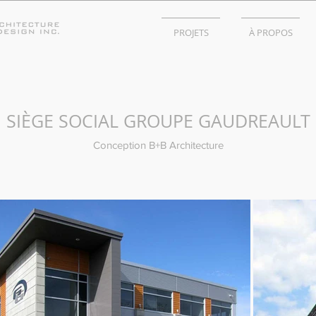
PROJETS
À PROPOS
SIÈGE SOCIAL GROUPE GAUDREAULT
Conception B+B Architecture